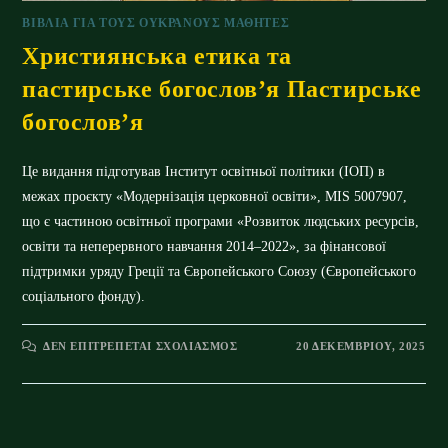
ΒΙΒΛΊΑ ΓΙΑ ΤΟΥΣ ΟΥΚΡΑΝΟΎΣ ΜΑΘΗΤΈΣ
Християнська етика та
пастирське богослов’я Пастирське
богослов’я
Це видання підготував Інститут освітньої політики (ІОП) в
межах проєкту «Модернізація церковної освіти», MIS 5007907,
що є частиною освітньої програми «Розвиток людських ресурсів,
освіти та неперервного навчання 2014–2022», за фінансової
підтримки уряду Греції та Європейського Союзу (Європейського
соціального фонду).
ΣΤΟ
ΔΕΝ ΕΠΙΤΡΈΠΕΤΑΙ ΣΧΟΛΙΑΣΜΌΣ
20 ΔΕΚΕΜΒΡΊΟΥ, 2025
ХРИСТИЯНСЬКА
ЕТИКА
ТА
ПАСТИРСЬКЕ
БОГОСЛОВ’Я
ПАСТИРСЬКЕ
БОГОСЛОВ’Я