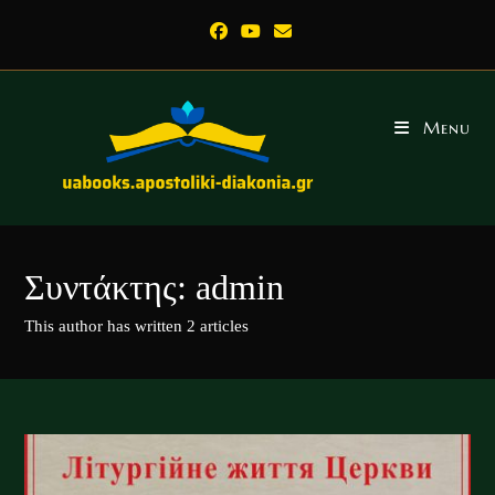
Skip
to
content
Menu
Συντάκτης:
admin
This author has written 2 articles